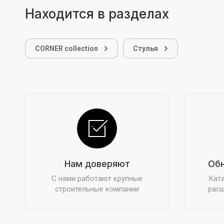
Находится в разделах
CORNER collection
Стулья
Нам доверяют
Обн
С нами работают крупные
Ката
строительные компании
расш