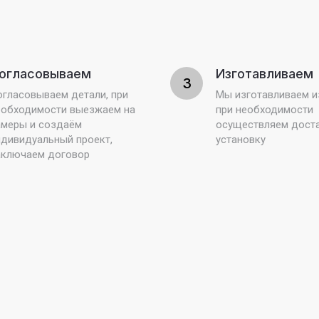
огласовываем
Изготавливаем
3
огласовываем детали, при
Мы изготавливаем и
еобходимости выезжаем на
при необходимости
амеры и создаём
осуществляем доста
ндивидуальный проект,
установку
аключаем договор