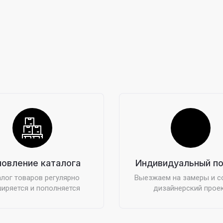
овление каталога
Индивидуальный п
лог товаров регулярно
Выезжаем на замеры и 
иряется и пополняется
дизайнерский прое