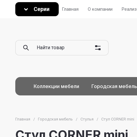
Серии
Главная
О компании
Реализ
Коллекции мебели
Городская мебель
Главная
/
Городская мебель
/
Стулья
/
Стул CORNER mini
Стул CORNER mini