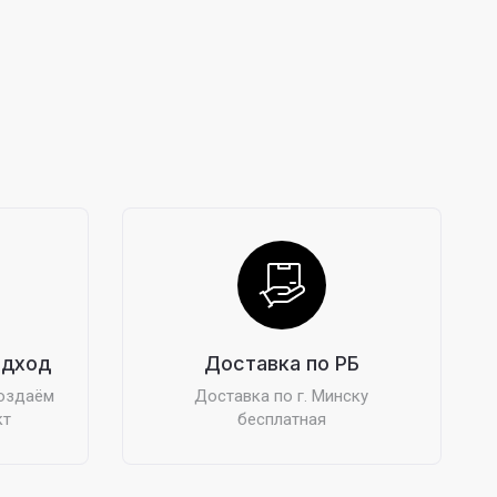
одход
Доставка по РБ
создаём
Доставка по г. Минску
кт
бесплатная